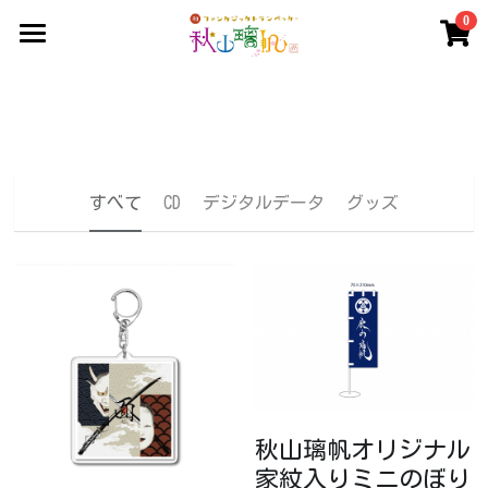
0
×
ストアカテゴリー
Home
すべてのカテゴリー
お仕事について
イベント情報
すべて
CD
デジタルデータ
グッズ
ショップ
レッスン
ギャラリー
ファンクラブ
トランペットコラム
秋山璃帆オリジナル
家紋入りミニのぼり
ダウンロード