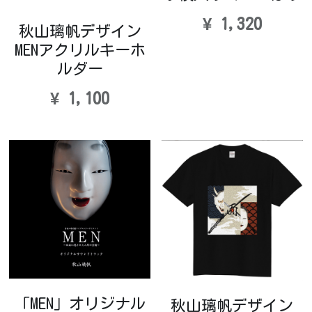
¥ 1,320
秋山璃帆デザイン
お問い合わせ
MENアクリルキーホ
English
ルダー
検索
¥ 1,100
ファンクラブサイトにログイン
「MEN」オリジナル
秋山璃帆デザイン