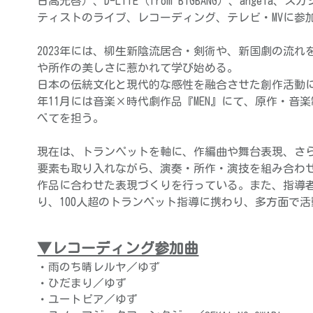
日高光啓）、D-LITE（from BIGBANG）、angel
ティストのライブ、レコーディング、テレビ・MVに参
2023年には、柳生新陰流居合・剣術や、新国劇の流
や所作の美しさに惹かれて学び始める。
日本の伝統文化と現代的な感性を融合させた創作活動に
年11月には音楽×時代劇作品『MEN』にて、原作・音
べてを担う。
現在は、トランペットを軸に、作編曲や舞台表現、さ
要素も取り入れながら、演奏・所作・演技を組み合わ
作品に合わせた表現づくりを行っている。また、指導者
り、100人超のトランペット指導に携わり、多方面で
▼レコーディング参加曲
・雨のち晴レルヤ／ゆず
・ひだまり／ゆず
・ユートピア／ゆず　