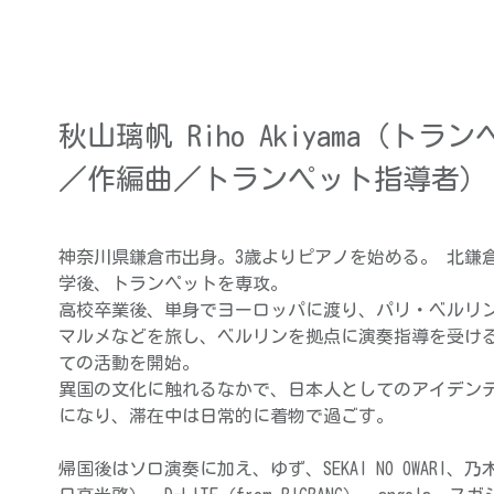
秋山璃帆 Riho Akiyama（ト
／
作編曲／トランペット指導者）
神奈川県鎌倉市出身。3歳よりピアノを始める。 北鎌
学後、トランペットを専攻。
高校卒業後、単身でヨーロッパに渡り、
パリ・ベルリ
マルメなどを旅し、
ベルリンを拠点に演奏指導を受け
ての活動を開始。
異国の文化に触れるなかで、日本人としてのアイデン
になり、滞在中は日常的に着物で過ごす。
帰国後はソロ演奏に加え、ゆず、SEKAI NO OWARI、乃木坂