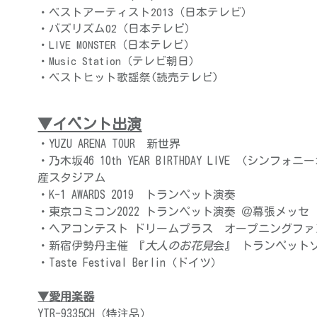
・COUNT DOWN TV（TBS）
・ベストアーティスト2013（日本テレビ）
・バズリズム02（日本テレビ）
・LIVE MONSTER（日本テレビ）
・Music Station（テレビ朝日）
・ベストヒット歌謡祭(読売テレビ)
▼イベント出演
・YUZU ARENA TOUR　
新世界
・乃木坂46 10th YEAR BIRTHDAY LIVE （シ
産スタジアム
・K-1 AWARDS 2019　トランペット演奏
・東京コミコン2022 トランペット演奏 ＠幕張メッセ
・ヘアコンテスト ドリームプラス　オープニングフ
・新宿伊勢丹主催 『
大人のお花見
会』 トランペット
・Taste Festival Berlin（ドイツ）
▼愛用楽器