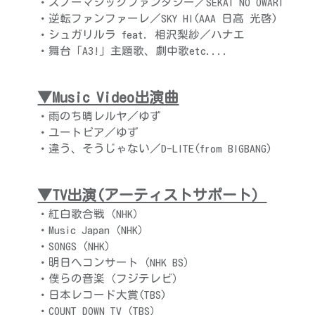
・スノーマジックファンタジー／SEKAI NO OWARI
・逆転ファンファーレ／SKY HI(AAA 日高 光啓)
・シュガリルラ feat. 相沢梨紗／ハナエ
・舞台「A3!」主題歌、劇中歌etc....
▼Music Video出演曲
・雨のち晴レルヤ／ゆず
・ユートピア／ゆず
・違う、そうじゃない／D-LITE(from BIGBANG)
▼TV出演(アーティストサポート）
・紅白歌合戦（NHK）
・Music Japan（NHK）
・SONGS（NHK）
・明日へコンサート（NHK BS）
・僕らの音楽（フジテレビ）
・日本レコード大賞(TBS)