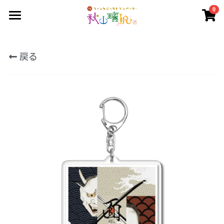
0
×
ストアカテゴリー
Home
すべてのカテゴリー
戻る
お仕事について
イベント情報
ショップ
レッスン
ギャラリー
ファンクラブ
トランペットコラム
ダウンロード