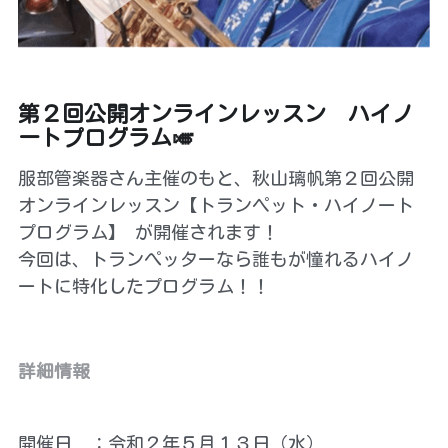
お問い合わせ
English
第２回公開オンラインレッスン ハイノ
ートプログラム🎺
検索
服部管楽器さん主催のもと、秋山璃帆第２回公開
ファンクラブサイトにログイン
オンラインレッスン【トランペット・ハイノート
プログラム】 が開催されます！
今回は、トランぺッターなら誰もが憧れるハイノ
ートに特化したプログラム！！
詳細情報
開催日　：令和２年５月１３日（水）