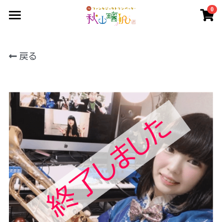
0
×
ストアカテゴリー
Home
すべてのカテゴリー
戻る
お仕事について
イベント情報
ショップ
レッスン
ギャラリー
ファンクラブ
トランペットコラム
ダウンロード